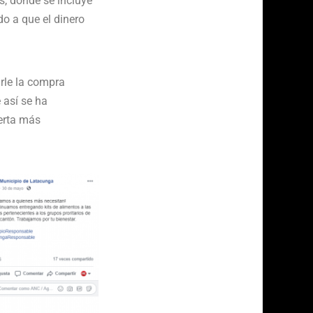
s, donde se incluye
o a que el dinero
arle la compra
 así se ha
ferta más