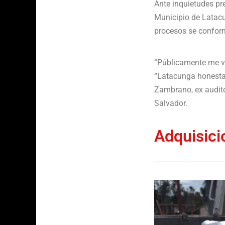
Ante inquietudes pr
Municipio de Latacu
procesos se conform
“Públicamente me vo
“Latacunga honesta”
Zambrano, ex auditor
Salvador.
Adquisici