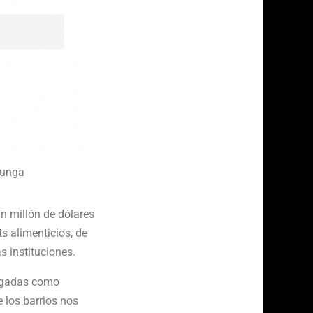
cunga
n millón de dólares
s alimenticios, de
s instituciones.
alogadas como
 los barrios nos