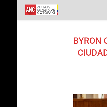
ANC
Agencia de Not
BYRON 
CIUDAD