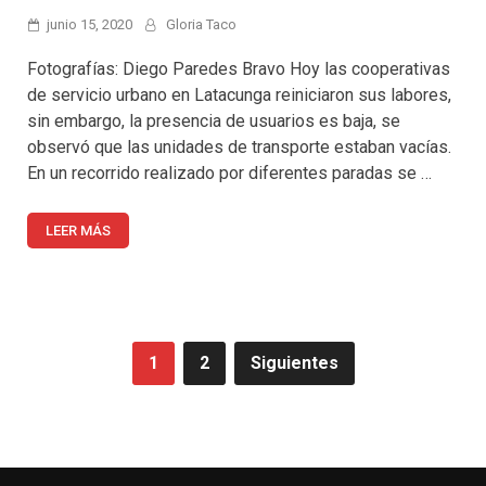
junio 15, 2020
Gloria Taco
Fotografías: Diego Paredes Bravo Hoy las cooperativas
de servicio urbano en Latacunga reiniciaron sus labores,
sin embargo, la presencia de usuarios es baja, se
observó que las unidades de transporte estaban vacías.
En un recorrido realizado por diferentes paradas se …
LEER MÁS
Paginación
1
2
Siguientes
de
entradas