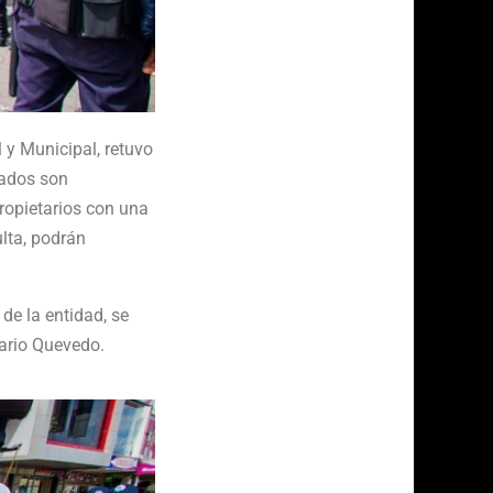
l y Municipal, retuvo
cados son
ropietarios con una
ulta, podrán
de la entidad, se
sario Quevedo.