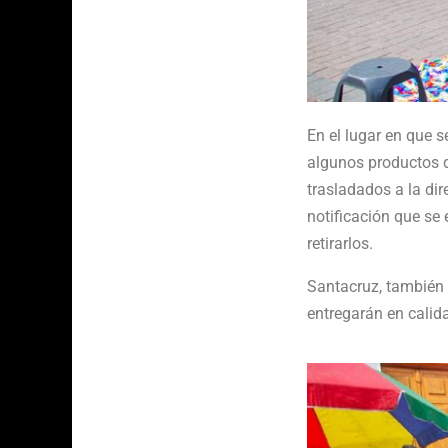
En el lugar en que s
algunos productos d
trasladados a la di
notificación que se 
retirarlos.
Santacruz, también 
entregarán en calid