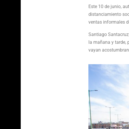
Este 10 de junio, aut
distanciamiento soc
ventas informales d
Santiago Santacruz,
la mañana y tarde, p
vayan acostumbrando