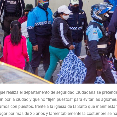
que realiza el departamento de seguridad Ciudadana se pretende
n por la ciudad y que no “fijen puestos” para evitar las aglomer
amos con puestos, frente a la iglesia de El Salto que manifiesta
ugar por más de 26 años y lamentablemente la costumbre se ha