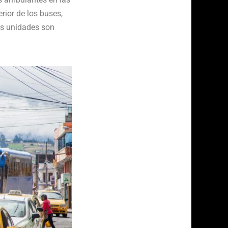
rior de los buses,
las unidades son