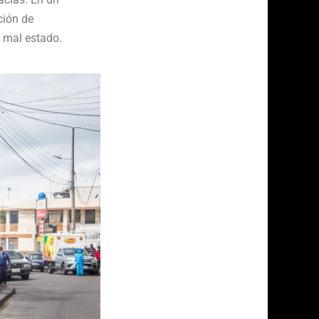
ción de
n mal estado.