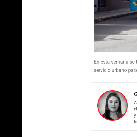
En esta semana se t
servicio urbano par
G
A
e
y
l