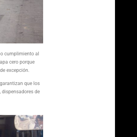
do cumplimiento al
tapa cero porque
 de excepción.
 garantizan que los
, dispensadores de