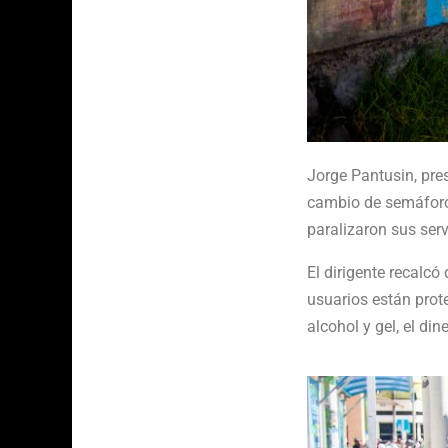
Jorge Pantusin, pre
cambio de semáforo,
paralizaron sus ser
El dirigente recalc
usuarios están prot
alcohol y gel, el di