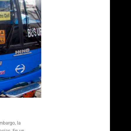
embargo, la
acías. En un