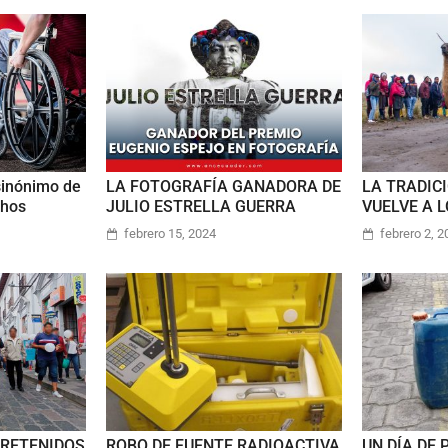
sinónimo de
LA FOTOGRAFÍA GANADORA DE
LA TRADIC
chos
JULIO ESTRELLA GUERRA
VUELVE A 
febrero 15, 2024
febrero 2, 
 RETENIDOS
ROBO DE FUENTE RADIOACTIVA
UN DÍA DE 