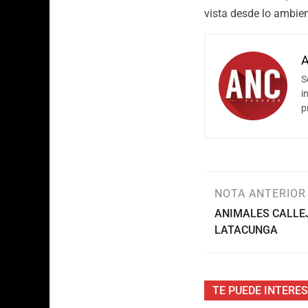
vista desde lo ambien
A
S
i
p
NOTA ANTERIOR
ANIMALES CALLEJ
LATACUNGA
TE PUEDE INTERE