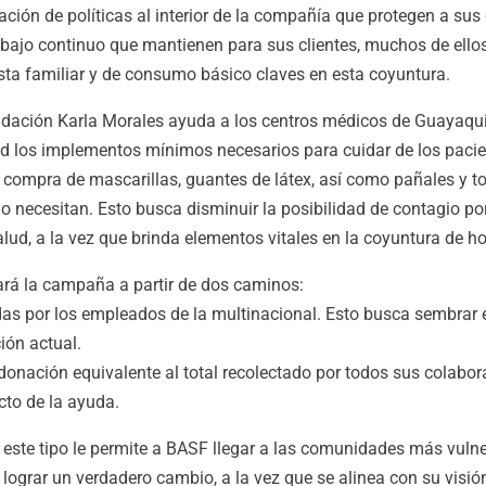
ción de políticas al interior de la compañía que protegen a sus
rabajo continuo que mantienen para sus clientes, muchos de ello
sta familiar y de consumo básico claves en esta coyuntura.
undación Karla Morales ayuda a los centros médicos de Guayaquil
ud los implementos mínimos necesarios para cuidar de los paci
a compra de mascarillas, guantes de látex, así como pañales y 
necesitan. Esto busca disminuir la posibilidad de contagio por
alud, a la vez que brinda elementos vitales en la coyuntura de ho
rá la campaña a partir de dos caminos:
das por los empleados de la multinacional. Esto busca sembrar e
ión actual.
donación equivalente al total recolectado por todos sus colabor
cto de la ayuda.
ste tipo le permite a BASF llegar a las comunidades más vuln
lograr un verdadero cambio, a la vez que se alinea con su visión