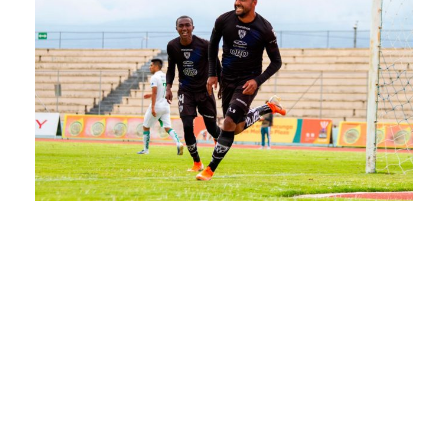
El Club Independiente Juniors, consiguió un triunfo
importante frente a su similar de la Liga de Portoviejo
por la fecha 31 de la Liga Pro Banco Pichincha, en el
estadio Municipal La Cocha de Latacunga, la tarde
de este miércoles 23 de octubre del 2019.
Los rayados están en busca de un lugar en el
cuadrangular final del Torneo de la Primera B
nacional, con el triunfo lograron mantenerse en la