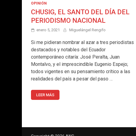
OPINIÓN
CHUSIG, EL SANTO DEL DÍA DEL
PERIODISMO NACIONAL
enero 5, 2021
Miguelángel Rengifo
Si me pidieran nombrar al azar a tres periodistas
destacados y notables del Ecuador
contemporáneo citaría: José Peralta, Juan
Montalvo, y el imprescindible Eugenio Espejo;
todos vigentes en su pensamiento crítico a las
realidades del país a pesar del paso …
LEER MÁS