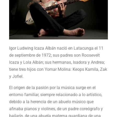
Igor Ludwing Icaza Albán nació en Latacunga el 11
de septiembre de 1972; sus padres son Roosevelt
Icaza y Lola Albán; sus hermanas, Isadora y Andrea;
tiene tres hijos con Yomar Molina: Keops Kamila, Zak
y Jofiel.
El origen de la pasión por la música surge en el
entorno familiar, siempre relaciona­do a lo artístico,
debido a la herencia de un abuelo músico que
afinaba pianos y violines, de un padre coreógrafo y
bailarín, de una abuela materna guardiana de una